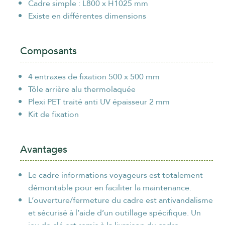
Cadre simple : L800 x H1025 mm
ORGANISME / ENTREPRISE
*
Existe en différentes dimensions
Composants
EMAIL
*
4 entraxes de fixation 500 x 500 mm
Tôle arrière alu thermolaquée
Plexi PET traité anti UV épaisseur 2 mm
Kit de fixation
TÉLÉPHONE
*
Avantages
Le cadre informations voyageurs est totalement
démontable pour en faciliter la maintenance.
politique de
En cliquant sur "Envoyer", vous acceptez notre
L’ouverture/fermeture du cadre est antivandalisme
confidentialité
.
et sécurisé à l’aide d’un outillage spécifique. Un
Envoyer