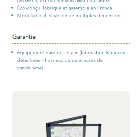
jeu de clé est remis à la livraison du cadre.
Éco-conçu, fabriqué et assemblé en France
Modulable, il existe en de multiples dimensions.
Garantie
Équipement garanti = 5 ans (fabrication & pièces
détachées – hors accidents et actes de
vandalisme)