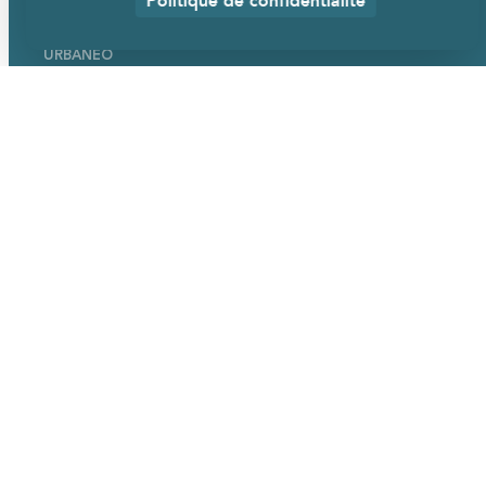
URBANÉO
Qui sommes-nous ?
Nos mobiliers
Nos services
Nos références
Actualités
EN SAVOIR PLUS
Démarche RSE
Nous rejoindre
FAQ