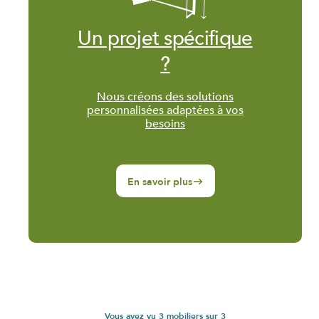
Un projet spécifique
?
Nous créons des solutions
personnalisées adaptées à vos
besoins
En savoir plus
Vous avez vu
3
mobiliers sur
3