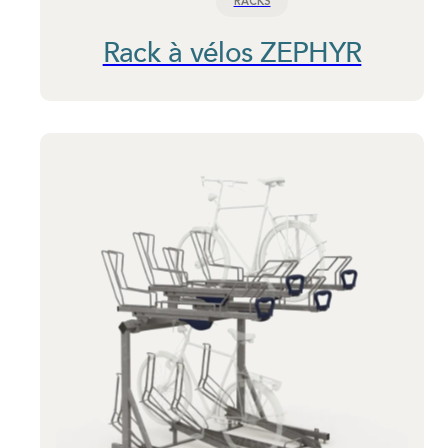
RACKS
Rack à vélos ZEPHYR