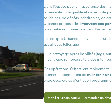
Dans l’espace public, l’apparence des mob
la perception de qualité et de sécurité pa
soudaines, de dépôts indésirables, de gr
interventions pon
Urbanéo propose des
pour restaurer immédiatement l’aspect et 
Les équipes Urbanéo interviennent sur de
spécifiques telles que
Le nettoyage après incivilités (tags, a
Le lavage renforcé suite à des intempé
Ces opérations s’effectuent rapidement, 
maintenir une
internes, et permettent de
entre deux cycles d’entretien programmé
Mobilier urbain souillé ? Demandez un devi