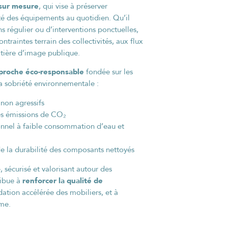
 sur mesure
, qui vise à préserver
lité des équipements au quotidien. Qu’il
s régulier ou d’interventions ponctuelles,
traintes terrain des collectivités, aux flux
tière d’image publique.
proche éco-responsable
fondée sur les
la sobriété environnementale :
 non agressifs
les émissions de CO₂
ionnel à faible consommation d’eau et
 de la durabilité des composants nettoyés
 sécurisé et valorisant autour des
renforcer la qualité de
ribue à
ation accélérée des mobiliers, et à
rme.