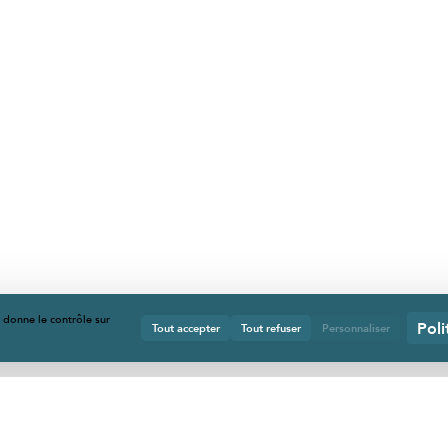
s donne le contrôle sur
Poli
Tout accepter
Tout refuser
Personnaliser