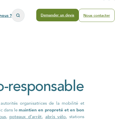
nous ?
Demander un devis
Nous contacter
Un projet
e
Mobilier urbain sur-
Mobiliers
spécifique ?
mesure
provisoires
Nous créons des solutions
personnalisées adaptées à vos
besoins
o-responsable
En savoir plus
autorités organisatrices de la mobilité et
maintien en propreté et en bon
ic dans le
bus
poteaux d’arrêt
abris vélo
,
,
, stations