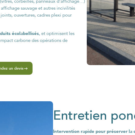
(vitres, corbeilles, panneaux d’affichage…)
ffichage sauvage et autres incivilités
 joints, ouvertures, cadres plexi pour
duits écolabellisés
, et optimisent les
’impact carbone des opérations de
ndez un devis
Entretien pon
Intervention rapide pour préserver la 