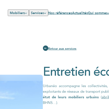
Stations d'accueil
Totem de signalisation
es
Équipements covoiturage
Mobiliers
Services
Nos références
Actualités
Qui sommes-
o
Affichage
Restructuration d
réseaux
Retour aux services
Tout voir
Entretien éc
Urbanéo accompagne les collectivités, 
exploitants de réseaux de transport publ
état de leurs mobiliers urbains
abri
(
BHNS…).