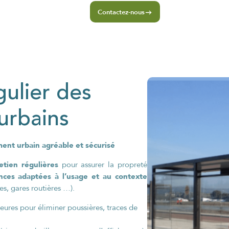
Contactez-nous
ulier des
urbains
ent urbain agréable et sécurisé
etien régulières
pour assurer la propreté
nces adaptées à l’usage et au contexte
es, gares routières …).
ieures pour éliminer poussières, traces de