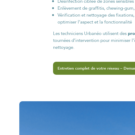
Désinfection ciblée de zones sensibles 
Enlèvement de graffitis, chewing-gum, a
Vérification et nettoyage des fixations,
optimiser l’aspect et la fonctionnalité
pro
Les techniciens Urbanéo utilisent des
tournées d’intervention pour minimiser l
nettoyage.
Entretien complet de votre réseau – Dema