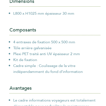
Dimensions
ORGANISME / ENTREPRISE
*
L800 x H1025 mm épaisseur 30 mm
Composants
EMAIL
*
4 entraxes de fixation 500 x 500 mm
Tôle arrière galvanisée
Plexi PET traité anti UV épaisseur 2 mm
TÉLÉPHONE
*
Kit de fixation
Cadre simple : Coulissage de la vitre
indépendamment du fond d’information
Avantages
politique de
En cliquant sur "Envoyer", vous acceptez notre
confidentialité
.
Le cadre informations voyageurs est totalement
Envoyer