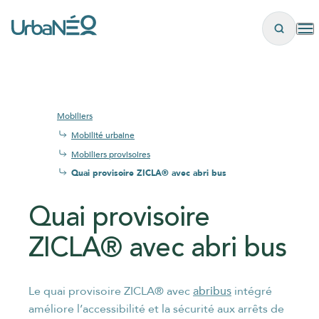
Panneau de gestion des cookies
Mobiliers
Mobilité urbaine
Mobiliers provisoires
Quai provisoire ZICLA® avec abri bus
Quai provisoire
ZICLA® avec abri bus
les
abribus
Le quai provisoire ZICLA® avec
intégré
améliore l’accessibilité et la sécurité aux arrêts de
plus brefs délais