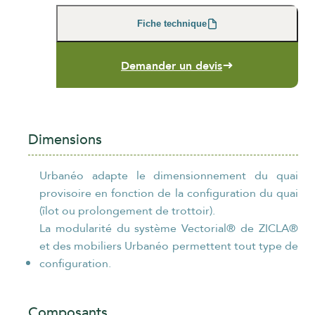
ORGANISME / ENTREPRISE
*
Fiche technique
Demander un devis
EMAIL
*
Dimensions
TÉLÉPHONE
*
Urbanéo adapte le dimensionnement du quai
provisoire en fonction de la configuration du quai
(îlot ou prolongement de trottoir).
La modularité du système Vectorial® de ZICLA®
et des mobiliers Urbanéo permettent tout type de
configuration.
politique de
En cliquant sur "Envoyer", vous acceptez notre
confidentialité
.
Envoyer
Composants