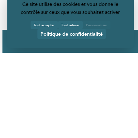
Ce site utilise des cookies et vous donne le
contrôle sur ceux que vous souhaitez activer
Tout accepter
Tout refuser
Personnaliser
Politique de confidentialité
URBANÉO
Qui sommes-nous ?
Nos mobiliers
Nos services
Nos références
Actualités