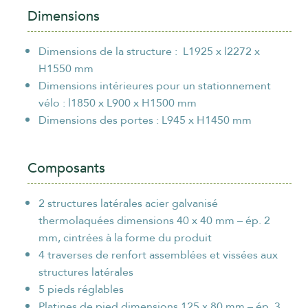
Dimensions
ORGANISME / ENTREPRISE
*
Dimensions de la structure : L1925 x l2272 x
H1550 mm
Dimensions intérieures pour un stationnement
EMAIL
*
vélo : l1850 x L900 x H1500 mm
Dimensions des portes : L945 x H1450 mm
Composants
TÉLÉPHONE
*
2 structures latérales acier galvanisé
thermolaquées dimensions 40 x 40 mm – ép. 2
mm, cintrées à la forme du produit
4 traverses de renfort assemblées et vissées aux
politique de
En cliquant sur "Envoyer", vous acceptez notre
structures latérales
confidentialité
.
5 pieds réglables
Envoyer
Platines de pied dimensions 125 x 80 mm – ép. 3