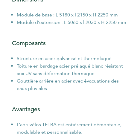
ORGANISME / ENTREPRISE
*
Module de base : L 5180 x l 2150 x H 2250 mm
Module d’extension : L 5060 x l 2030 x H 2250 mm
Composants
EMAIL
*
Structure en acier galvanisé et thermolaqué
Toiture en bardage acier prélaqué blanc résistant
aux UV sans déformation thermique
TÉLÉPHONE
*
Gouttière arrière en acier avec évacuations des
eaux pluviales
Avantages
politique de
En cliquant sur "Envoyer", vous acceptez notre
confidentialité
.
L’abri vélos TETRA est entièrement démontable,
Envoyer
modulable et personnalisable.