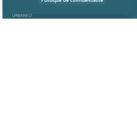
URBANÉO
Qui sommes-nous ?
Nos mobiliers
Nos services
Nos références
Actualités
EN SAVOIR PLUS
Démarche RSE
Nous rejoindre
FAQ