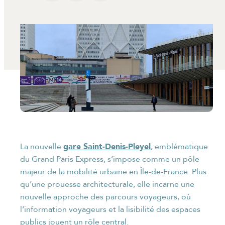
gare Saint-Denis-Pleyel
La nouvelle
, emblématique
du Grand Paris Express, s’impose comme un pôle
majeur de la mobilité urbaine en Île-de-France. Plus
qu’une prouesse architecturale, elle incarne une
nouvelle approche des parcours voyageurs, où
l’information voyageurs et la lisibilité des espaces
publics jouent un rôle central.